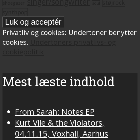
singer/songwriter
støjrock
shoegazer
soul
synthpop
Privatliv og cookies: Undertoner benytter
cookies.
Undertoners privatlivs- og
cookiepolitik
Mest læste indhold
From Sarah: Notes EP
Kurt Vile & the Violators,
04.11.15, Voxhall, Aarhus