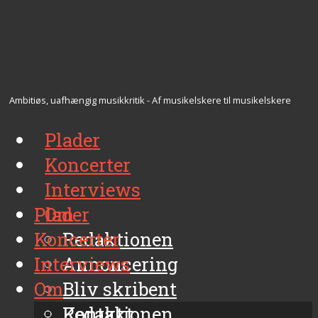
Ambitiøs, uafhængig musikkritik - Af musikelskere til musikelskere
Plader
Koncerter
Interviews
Plader
Om
Koncerter
Redaktionen
Interviews
Annoncering
Om
Bliv skribent
Kontakt
Redaktionen