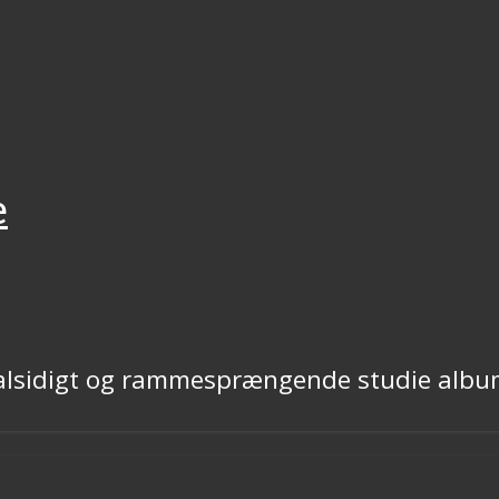
e
t alsidigt og rammesprængende studie album