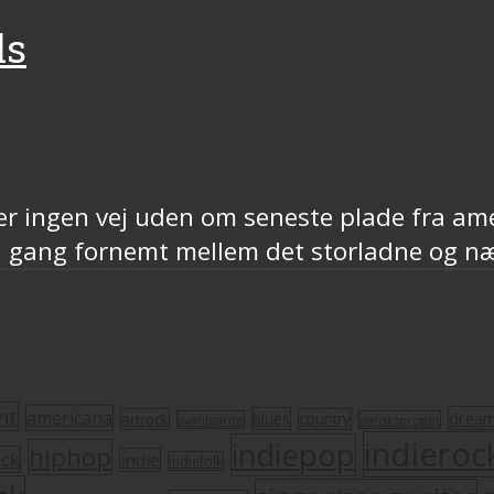
ls
 der ingen vej uden om seneste plade fra a
 gang fornemt mellem det storladne og n
nt
americana
drea
blues
artrock
country
avantgarde
dansksproget
indieroc
indiepop
hiphop
ock
indie
indiefolk