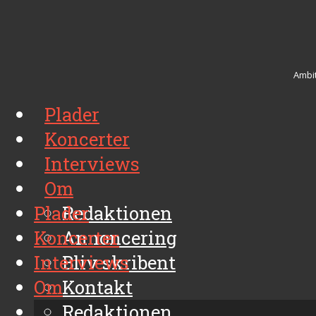
Ambit
Plader
Koncerter
Interviews
Om
Plader
Redaktionen
Koncerter
Annoncering
Interviews
Bliv skribent
Om
Kontakt
Arkiv
Redaktionen