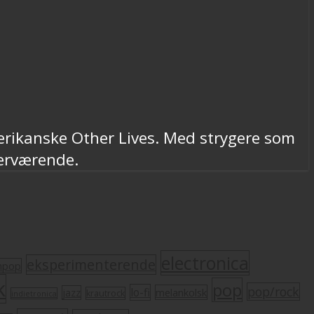
merikanske Other Lives. Med strygere som
ærværende.
electronica
eksperimenterende
mpop
k
pop
pop/rock
lo-fi
melankolsk
jazz
krautrock
indietronica