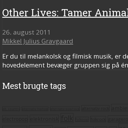
Other Lives: Tamer Anima
26. august 2011
Mikkel Julius Gravgaard
Er du til melankolsk og filmisk musik, er
hovedelement bevæger gruppen sig på én
Mest brugte tags
ambie
alternativ rock
alt. country
alternativ hiphop
alternativ pop/rock
folk
elektronisk
electropop
garager
folkrock
folkpop