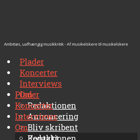
Ambitiøs, uafhængig musikkritik - Af musikelskere til musikelskere
Plader
Koncerter
Interviews
Plader
Om
Koncerter
Redaktionen
Interviews
Annoncering
Om
Bliv skribent
Kontakt
Redaktionen