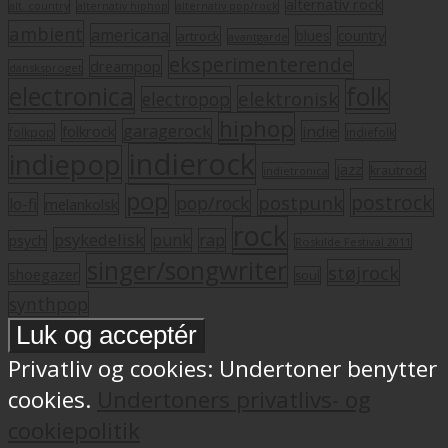
alternativ rock
alt. country
alternativ hiphop
alternativ pop/rock
ambient
americana
blues
artrock
country
avantgarde
eksperimenterende
dreampop
dansksproget
electronica
folk
elektronisk
electropop
hiphop
garagerock
folkrock
indie
folkpop
indiefolk
indierock
indiepop
jazz
krautrock
indietronica
pop
postrock
postpunk
pop/rock
lo-fi
melankolsk
rock
psykedelisk
punk
rap
psych
Roskilde Festival 2011
singer/songwriter
støjrock
shoegazer
soul
synthpop
Privatliv og cookies: Undertoner benytter
cookies.
Undertoners privatlivs- og
cookiepolitik