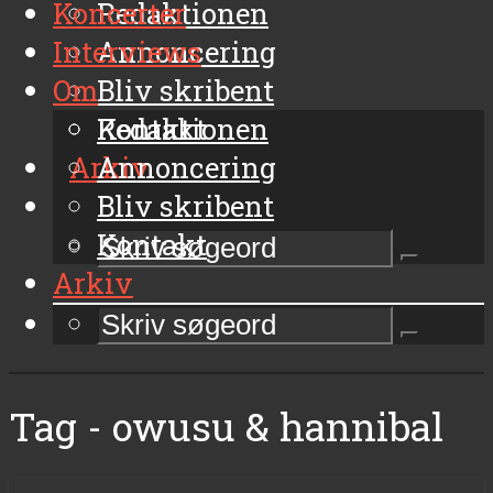
Koncerter
Redaktionen
Interviews
Annoncering
Om
Bliv skribent
Kontakt
Redaktionen
Arkiv
Annoncering
Bliv skribent
Kontakt
Arkiv
Tag - owusu & hannibal