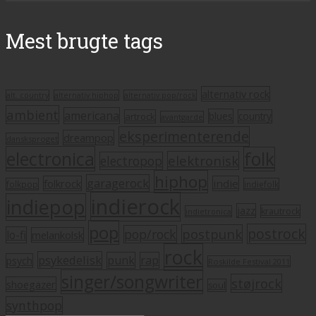
Mest brugte tags
alternativ rock
alt. country
alternativ hiphop
alternativ pop/rock
ambient
americana
blues
artrock
country
avantgarde
eksperimenterende
dreampop
dansksproget
electronica
folk
elektronisk
electropop
hiphop
garagerock
folkrock
indie
folkpop
indiefolk
indierock
indiepop
jazz
krautrock
indietronica
pop
postrock
postpunk
pop/rock
lo-fi
melankolsk
rock
psykedelisk
punk
rap
psych
Roskilde Festival 2011
singer/songwriter
støjrock
shoegazer
soul
synthpop