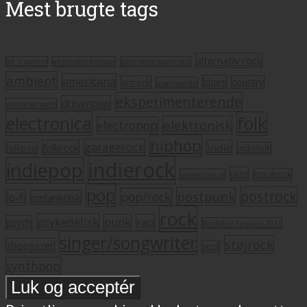
Mest brugte tags
alternativ rock
alt. country
alternativ hiphop
alternativ pop/rock
ambient
americana
blues
artrock
country
avantgarde
eksperimenterende
dreampop
dansksproget
electronica
folk
elektronisk
electropop
hiphop
garagerock
folkrock
indie
folkpop
indiefolk
indierock
indiepop
jazz
krautrock
indietronica
pop
postrock
postpunk
pop/rock
lo-fi
melankolsk
rock
psykedelisk
punk
rap
psych
Roskilde Festival 2011
singer/songwriter
støjrock
shoegazer
soul
synthpop