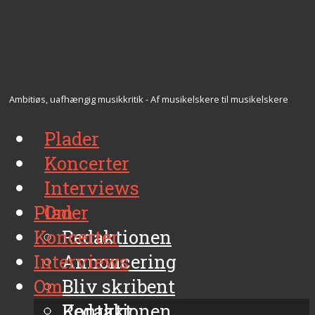
Ambitiøs, uafhængig musikkritik - Af musikelskere til musikelskere
Plader
Koncerter
Interviews
Plader
Om
Koncerter
Redaktionen
Interviews
Annoncering
Om
Bliv skribent
Kontakt
Redaktionen