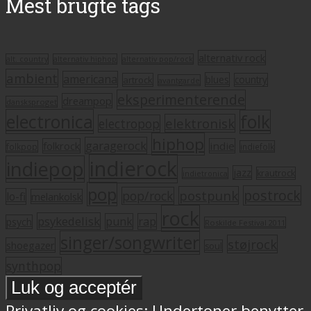
Mest brugte tags
alternativ rock
alt. country
alternativ hiphop
alternativ pop/rock
ambient
americana
blues
artrock
country
avantgarde
eksperimenterende
dreampop
dansksproget
electronica
folk
elektronisk
electropop
hiphop
garagerock
folkrock
indie
folkpop
indiefolk
indierock
indiepop
jazz
krautrock
indietronica
pop
postrock
postpunk
pop/rock
lo-fi
melankolsk
rock
psykedelisk
punk
rap
psych
Roskilde Festival 2011
singer/songwriter
støjrock
shoegazer
soul
synthpop
Privatliv og cookies: Undertoner benytter