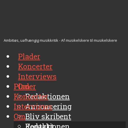
Ambitiøs, uafhængig musikkritik - Af musikelskere til musikelskere
Plader
Koncerter
Interviews
Plader
Om
Koncerter
Redaktionen
Interviews
Annoncering
Om
Bliv skribent
Kontakt
Redaktionen