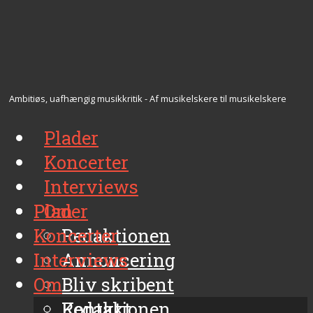
Ambitiøs, uafhængig musikkritik - Af musikelskere til musikelskere
Plader
Koncerter
Interviews
Plader
Om
Koncerter
Redaktionen
Interviews
Annoncering
Om
Bliv skribent
Kontakt
Redaktionen