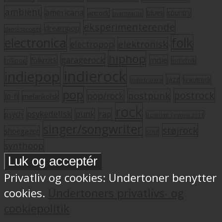
ambient
americana
blues
artrock
country
avantgarde
eksperimenterende
dreampop
dansksproget
electronica
folk
elektronisk
electropop
hiphop
garagerock
folkrock
indie
folkpop
indiefolk
indierock
indiepop
jazz
krautrock
indietronica
pop
postrock
postpunk
pop/rock
lo-fi
melankolsk
rock
psykedelisk
punk
rap
psych
Roskilde Festival 2011
singer/songwriter
støjrock
shoegazer
soul
synthpop
Privatliv og cookies: Undertoner benytter
cookies.
Undertoners privatlivs- og
cookiepolitik