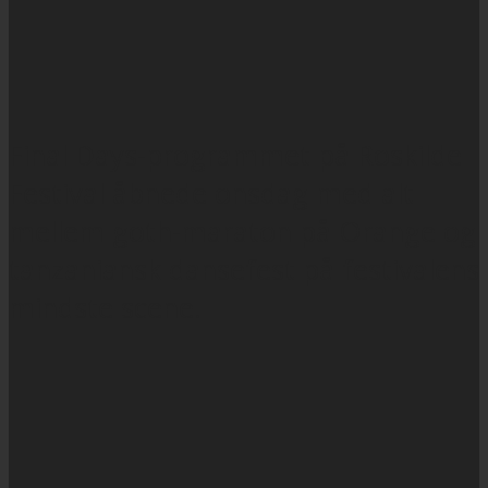
Final Days-programmet på Roskilde
Festival åbnede onsdag med alt
mellem goth-maraton på Orange og
tanzaniansk dansefest på festivalens
mindste scene.