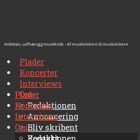
Ambitiøs, uafhængig musikkritik - Af musikelskere til musikelskere
Plader
Koncerter
Interviews
Plader
Om
Koncerter
Redaktionen
Interviews
Annoncering
Om
Bliv skribent
Kontakt
Redaktionen