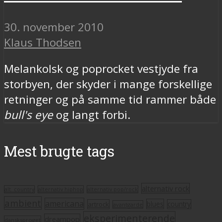
30. november 2010
Klaus Thodsen
Melankolsk og poprocket vestjyde fra
storbyen, der skyder i mange forskellige
retninger og på samme tid rammer både
bull's eye
og langt forbi.
Mest brugte tags
alternativ rock
alt. country
alternativ hiphop
alternativ pop/rock
ambient
americana
blues
artrock
country
avantgarde
eksperimenterende
dreampop
dansksproget