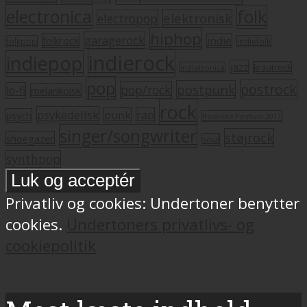
electronica
folk
elektronisk
electropop
hiphop
garagerock
folkrock
indie
folkpop
indiefolk
indierock
indiepop
jazz
krautrock
indietronica
pop
postrock
postpunk
pop/rock
lo-fi
melankolsk
rock
psykedelisk
punk
rap
psych
Roskilde Festival 2011
singer/songwriter
støjrock
shoegazer
soul
synthpop
Privatliv og cookies: Undertoner benytter
cookies.
Undertoners privatlivs- og
cookiepolitik