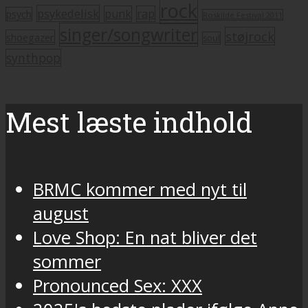
rock
psykedelisk
punk
rap
psych
Roskilde Festival 2011
singer/songwriter
støjrock
shoegazer
soul
synthpop
Mest læste indhold
BRMC kommer med nyt til
august
Love Shop: En nat bliver det
sommer
Pronounced Sex: XXX