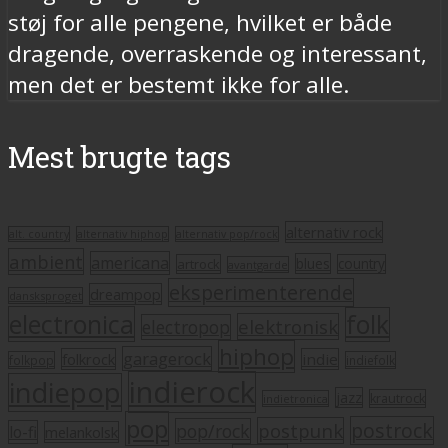
støj for alle pengene, hvilket er både
dragende, overraskende og interessant,
men det er bestemt ikke for alle.
Mest brugte tags
alternativ rock
alt. country
alternativ hiphop
alternativ pop/rock
ambient
americana
blues
artrock
country
avantgarde
eksperimenterende
dreampop
dansksproget
electronica
folk
elektronisk
electropop
hiphop
garagerock
folkrock
indie
folkpop
indiefolk
indierock
indiepop
jazz
krautrock
indietronica
pop
postrock
postpunk
pop/rock
lo-fi
melankolsk