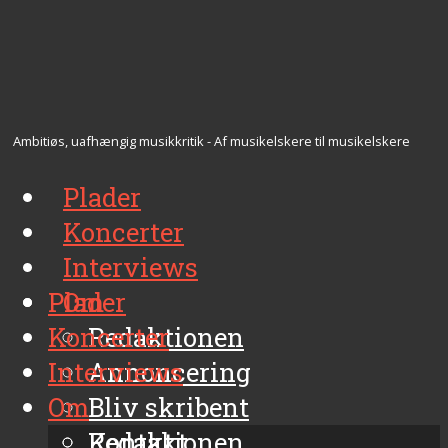
Ambitiøs, uafhængig musikkritik - Af musikelskere til musikelskere
Plader
Koncerter
Interviews
Plader
Om
Koncerter
Redaktionen
Interviews
Annoncering
Om
Bliv skribent
Kontakt
Redaktionen