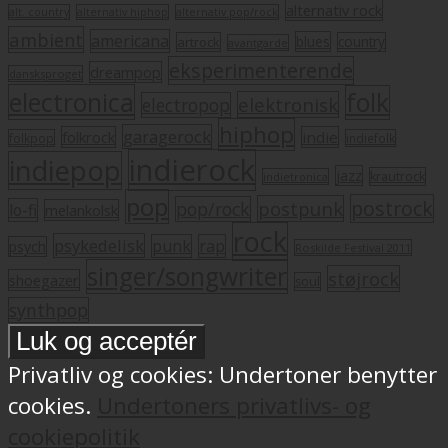
alternativ rock
alt. country
alternativ hiphop
alternativ pop/rock
ambient
americana
blues
artrock
country
avantgarde
eksperimenterende
dreampop
dansksproget
electronica
folk
elektronisk
electropop
hiphop
garagerock
folkrock
indie
folkpop
indiefolk
indierock
indiepop
jazz
krautrock
indietronica
pop
postrock
postpunk
pop/rock
lo-fi
melankolsk
rock
psykedelisk
punk
rap
psych
Roskilde Festival 2011
singer/songwriter
støjrock
shoegazer
soul
synthpop
Privatliv og cookies: Undertoner benytter
cookies.
Undertoners privatlivs- og
cookiepolitik