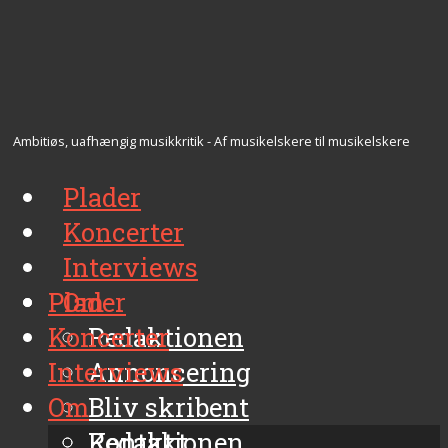
Ambitiøs, uafhængig musikkritik - Af musikelskere til musikelskere
Plader
Koncerter
Interviews
Plader
Om
Koncerter
Redaktionen
Interviews
Annoncering
Om
Bliv skribent
Kontakt
Redaktionen