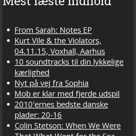
Mest læste indhold
From Sarah: Notes EP
Kurt Vile & the Violators,
04.11.15, Voxhall, Aarhus
10 soundtracks til din lykkelige
kærlighed
Nyt på vej fra Sophia
Mob er klar med fjerde udspil
2010'ernes bedste danske
plader: 20-16
Colin Stetson: When We Were