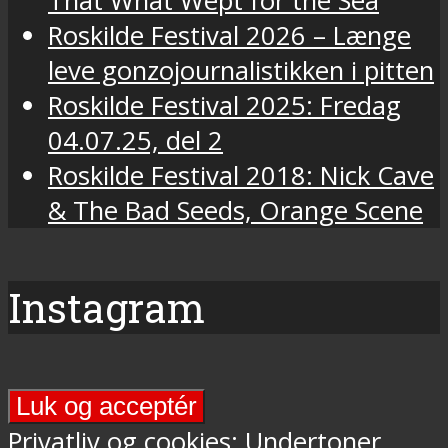
That What Wept for the Sea
Roskilde Festival 2026 – Længe
leve gonzojournalistikken i pitten
Roskilde Festival 2025: Fredag
04.07.25, del 2
Roskilde Festival 2018: Nick Cave
& The Bad Seeds, Orange Scene
Instagram
Final
Days-
Privatliv og cookies: Undertoner