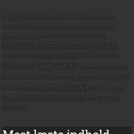
alternativ rock
alt. country
alternativ hiphop
alternativ pop/rock
ambient
americana
blues
artrock
country
avantgarde
eksperimenterende
dreampop
dansksproget
electronica
folk
elektronisk
electropop
hiphop
garagerock
folkrock
indie
folkpop
indiefolk
indierock
indiepop
jazz
krautrock
indietronica
pop
postrock
postpunk
pop/rock
lo-fi
melankolsk
rock
psykedelisk
punk
rap
psych
Roskilde Festival 2011
singer/songwriter
støjrock
shoegazer
soul
synthpop