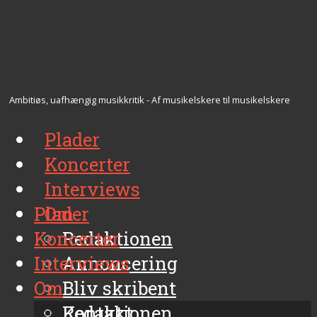
Ambitiøs, uafhængig musikkritik - Af musikelskere til musikelskere
Plader
Koncerter
Interviews
Plader
Om
Koncerter
Redaktionen
Interviews
Annoncering
Om
Bliv skribent
Kontakt
Redaktionen