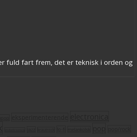
 fuld fart frem, det er teknisk i orden og
electronica
eksperimenterende
mpop
k
pop
pop/rock
lo-fi
melankolsk
jazz
krautrock
indietronica