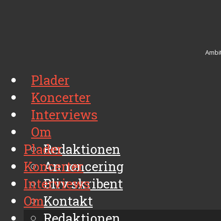
Ambit
Plader
Koncerter
Interviews
Om
Plader
Redaktionen
Koncerter
Annoncering
Interviews
Bliv skribent
Om
Kontakt
Arkiv
Redaktionen