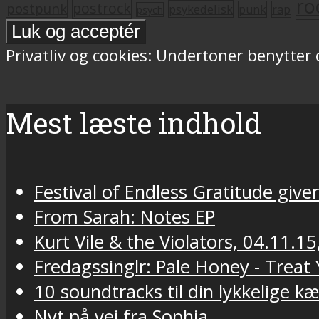
ro
postrock
postpunk
psykedelisk
punk
rap
psych
Privatliv og cookies: Undertoner benytter
Mest læste indhold
Festival of Endless Gratitude gi
From Sarah: Notes EP
Kurt Vile & the Violators, 04.11.15
Fredagssinglr: Pale Honey - Trea
10 soundtracks til din lykkelige k
Nyt på vej fra Sophia