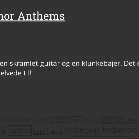
phor Anthems
en skramlet guitar og en klunkebajer. Det er
lvede til!
nt
americana
drea
blues
artrock
country
avantgarde
dansksproget
indieroc
indiepop
hiphop
ock
indie
indiefolk