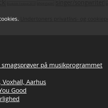
ck
singer/songwriter
shoegazer
s
Roskilde Festival 2011
 cookies.
Undertoners privatlivs- og cookiepo
ver smagsprøver på musikprogrammet
, Voxhall, Aarhus
t You Good
ærlighed