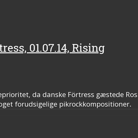
ress, 01.07.14, Rising
teprioritet, da danske Förtress gæstede Ros
oget forudsigelige pikrockkompositioner.