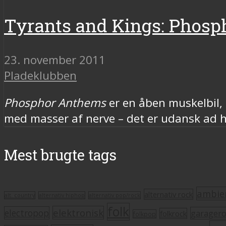
Tyrants and Kings: Phos
23. november 2011
Pladeklubben
Phosphor Anthems
er en åben muskelbil, 
med masser af nerve – det er udansk ad he
Mest brugte tags
ambie
alternativ rock
alt. country
alternativ hiphop
alternativ pop/rock
folk
elektronisk
electropop
garager
folkrock
folkpop