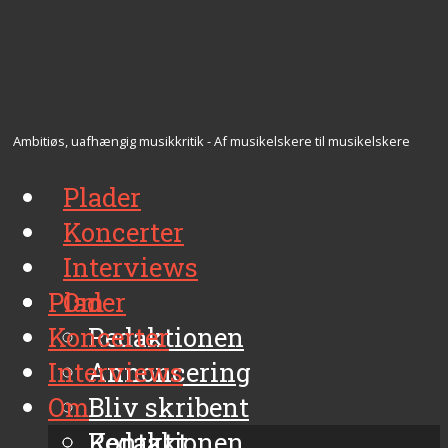
Ambitiøs, uafhængig musikkritik - Af musikelskere til musikelskere
Plader
Koncerter
Interviews
Plader
Om
Koncerter
Redaktionen
Interviews
Annoncering
Om
Bliv skribent
Kontakt
Redaktionen