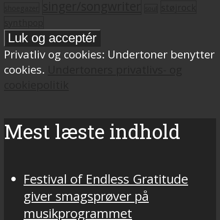
singer/songwriter
støjrock
shoegazer
soul
synthpop
Privatliv og cookies: Undertoner benytter
cookies.
Undertoners privatlivs- og
cookiepolitik
Mest læste indhold
Festival of Endless Gratitude
giver smagsprøver på
musikprogrammet