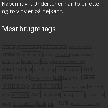
København. Undertoner har to billetter
og to vinyler på højkant.
Mest brugte tags
alternativ rock
alt. country
alternativ hiphop
alternativ pop/rock
ambient
americana
blues
artrock
country
avantgarde
eksperimenterende
dreampop
dansksproget
electronica
folk
elektronisk
electropop
hiphop
garagerock
folkrock
indie
folkpop
indiefolk
indierock
indiepop
jazz
krautrock
indietronica
pop
postrock
postpunk
pop/rock
lo-fi
melankolsk
rock
psykedelisk
punk
rap
psych
Roskilde Festival 2011