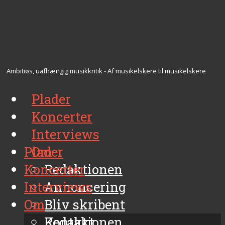
Ambitiøs, uafhængig musikkritik - Af musikelskere til musikelskere
Plader
Koncerter
Interviews
Plader
Om
Koncerter
Redaktionen
Interviews
Annoncering
Om
Bliv skribent
Kontakt
Redaktionen