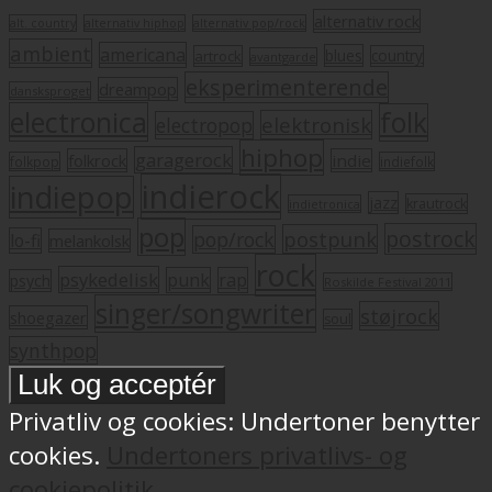
alternativ rock
alt. country
alternativ hiphop
alternativ pop/rock
ambient
americana
blues
artrock
country
avantgarde
eksperimenterende
dreampop
dansksproget
electronica
folk
elektronisk
electropop
hiphop
garagerock
folkrock
indie
folkpop
indiefolk
indierock
indiepop
jazz
krautrock
indietronica
pop
postrock
postpunk
pop/rock
lo-fi
melankolsk
rock
psykedelisk
punk
rap
psych
Roskilde Festival 2011
singer/songwriter
støjrock
shoegazer
soul
synthpop
Privatliv og cookies: Undertoner benytter
cookies.
Undertoners privatlivs- og
cookiepolitik