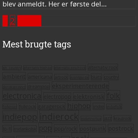
blev anmeldt. Her er første del...
1
2
Næste
Mest brugte tags
alternativ rock
alt. country
alternativ hiphop
alternativ pop/rock
ambient
americana
blues
artrock
country
avantgarde
eksperimenterende
dreampop
dansksproget
electronica
folk
elektronisk
electropop
hiphop
garagerock
folkrock
indie
folkpop
indiefolk
indierock
indiepop
jazz
krautrock
indietronica
pop
postrock
postpunk
pop/rock
lo-fi
melankolsk