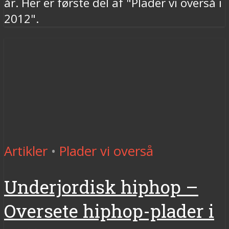
år. Her er første del af "Plader vi overså i
2012".
Artikler
•
Plader vi overså
Underjordisk hiphop –
Oversete hiphop-plader i