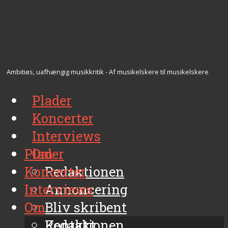
Ambitiøs, uafhængig musikkritik - Af musikelskere til musikelskere
Plader
Koncerter
Interviews
Plader
Om
Koncerter
Redaktionen
Interviews
Annoncering
Om
Bliv skribent
Kontakt
Redaktionen