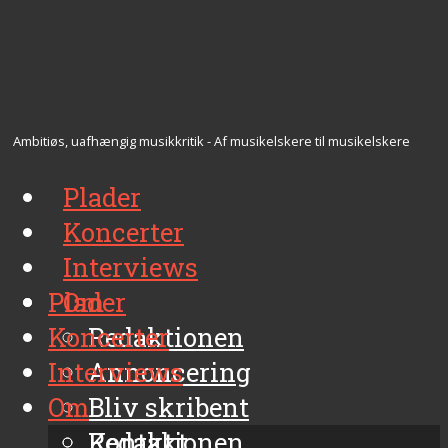
Ambitiøs, uafhængig musikkritik - Af musikelskere til musikelskere
Plader
Koncerter
Interviews
Plader
Om
Koncerter
Redaktionen
Interviews
Annoncering
Om
Bliv skribent
Kontakt
Redaktionen