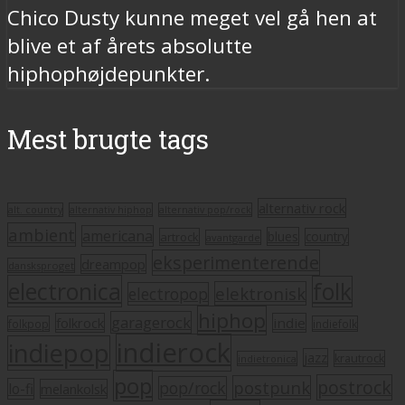
Chico Dusty kunne meget vel gå hen at
blive et af årets absolutte
hiphophøjdepunkter.
Mest brugte tags
alternativ rock
alt. country
alternativ hiphop
alternativ pop/rock
ambient
americana
blues
artrock
country
avantgarde
eksperimenterende
dreampop
dansksproget
electronica
folk
elektronisk
electropop
hiphop
garagerock
folkrock
indie
folkpop
indiefolk
indierock
indiepop
jazz
krautrock
indietronica
pop
postrock
postpunk
pop/rock
lo-fi
melankolsk