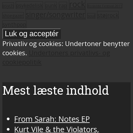
rock
psykedelisk
punk
rap
psych
Roskilde Festival 2011
singer/songwriter
støjrock
shoegazer
soul
synthpop
Privatliv og cookies: Undertoner benytter
cookies.
Undertoners privatlivs- og
cookiepolitik
Mest læste indhold
From Sarah: Notes EP
Kurt Vile & the Violators,