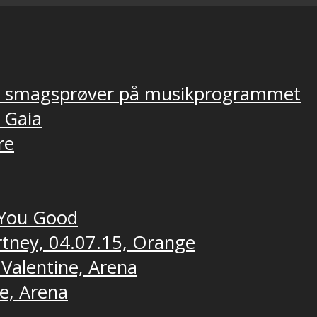
ver smagsprøver på musikprogrammet
, Gaia
re
t You Good
rtney, 04.07.15, Orange
 Valentine, Arena
ne, Arena