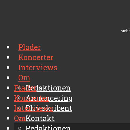
Ambit
Plader
Koncerter
Interviews
Om
Plader
Redaktionen
Koncerter
Annoncering
Interviews
Bliv skribent
Om
Kontakt
Arkiv
Redaktionen