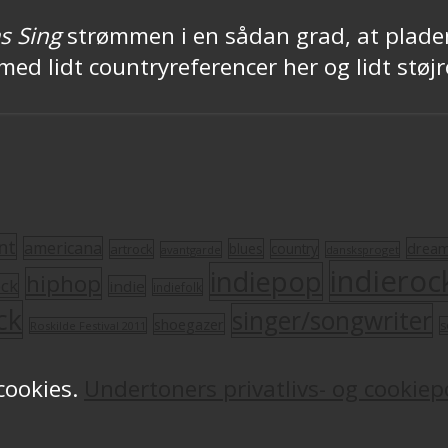
s Sing
strømmen i en sådan grad, at pladen 
med lidt countryreferencer her og lidt støjr
nt
americana
drea
blues
artrock
country
avantgarde
dansksproget
indieroc
indiepop
hiphop
ock
indie
indiefolk
ck
singer/songwriter
shoegazer
s
Roskilde Festival 2011
 cookies.
Undertoners privatlivs- og cookiepo