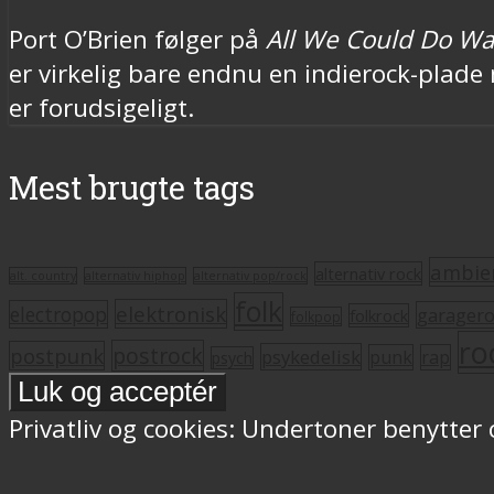
Port O’Brien følger på
All We Could Do Wa
er virkelig bare endnu en indierock-plade 
er forudsigeligt.
Mest brugte tags
ambie
alternativ rock
alt. country
alternativ hiphop
alternativ pop/rock
folk
elektronisk
electropop
garager
folkrock
folkpop
ro
postrock
postpunk
psykedelisk
punk
rap
psych
Privatliv og cookies: Undertoner benytter