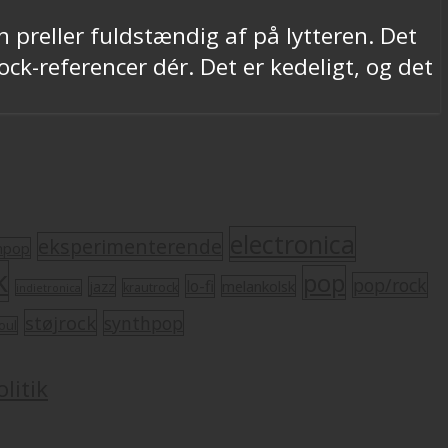
preller fuldstændig af på lytteren. Det
ock-referencer dér. Det er kedeligt, og det
electronica
eksperimenterende
mpop
k
pop
pop/rock
lo-fi
melankolsk
jazz
krautrock
indietronica
støjrock
synthpop
oul
litik