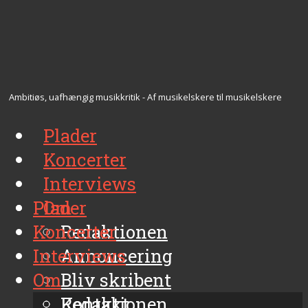
Ambitiøs, uafhængig musikkritik - Af musikelskere til musikelskere
Plader
Koncerter
Interviews
Plader
Om
Koncerter
Redaktionen
Interviews
Annoncering
Om
Bliv skribent
Kontakt
Redaktionen