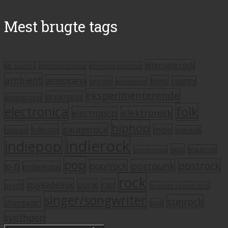
Mest brugte tags
alternativ rock
alt. country
alternativ hiphop
alternativ pop/rock
ambient
americana
blues
artrock
country
avantgarde
eksperimenterende
dreampop
dansksproget
electronica
folk
elektronisk
electropop
hiphop
garagerock
folkrock
indie
folkpop
indiefolk
indierock
indiepop
jazz
krautrock
indietronica
pop
postrock
postpunk
pop/rock
lo-fi
melankolsk
rock
psykedelisk
punk
rap
psych
Roskilde Festival 2011
singer/songwriter
støjrock
shoegazer
soul
synthpop