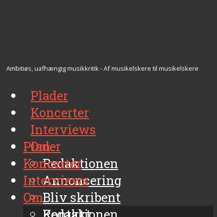
Ambitiøs, uafhængig musikkritik - Af musikelskere til musikelskere
Plader
Koncerter
Interviews
Plader
Om
Koncerter
Redaktionen
Interviews
Annoncering
Om
Bliv skribent
Kontakt
Redaktionen