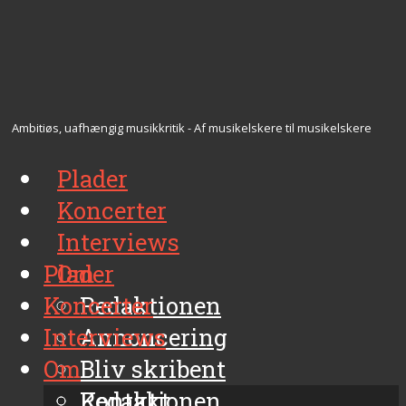
Ambitiøs, uafhængig musikkritik - Af musikelskere til musikelskere
Plader
Koncerter
Interviews
Plader
Om
Koncerter
Redaktionen
Interviews
Annoncering
Om
Bliv skribent
Kontakt
Redaktionen