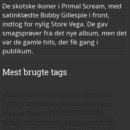
De skotske ikoner i Primal Scream, med
satinklædte Bobby Gillespie i front,
indtog for nylig Store Vega. De gav
smagsprøver fra det nye album, men det
var de gamle hits, der fik gang i
publikum.
Mest brugte tags
alternativ rock
alt. country
alternativ hiphop
alternativ pop/rock
ambient
americana
blues
artrock
country
avantgarde
eksperimenterende
dreampop
dansksproget
electronica
folk
elektronisk
electropop