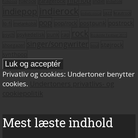
hiphop
garagerock
folkrock
indie
folkpop
indiefolk
indierock
indiepop
jazz
krautrock
indietronica
pop
postrock
postpunk
pop/rock
lo-fi
melankolsk
rock
psykedelisk
punk
rap
psych
Roskilde Festival 2011
singer/songwriter
støjrock
shoegazer
soul
synthpop
Privatliv og cookies: Undertoner benytter
cookies.
Undertoners privatlivs- og
cookiepolitik
Mest læste indhold