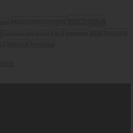
electronica
eksperimenterende
mpop
k
pop
pop/rock
lo-fi
melankolsk
jazz
krautrock
indietronica
støjrock
synthpop
oul
litik