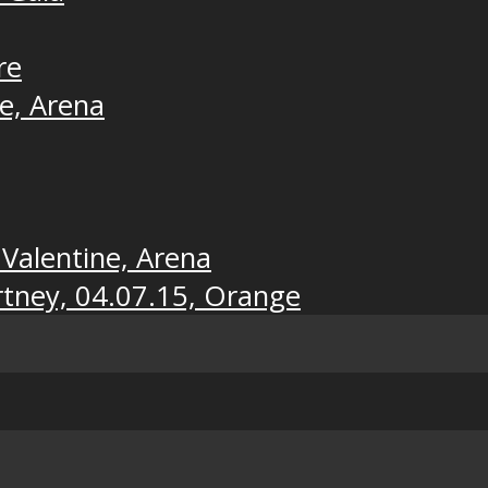
re
ne, Arena
 Valentine, Arena
rtney, 04.07.15, Orange