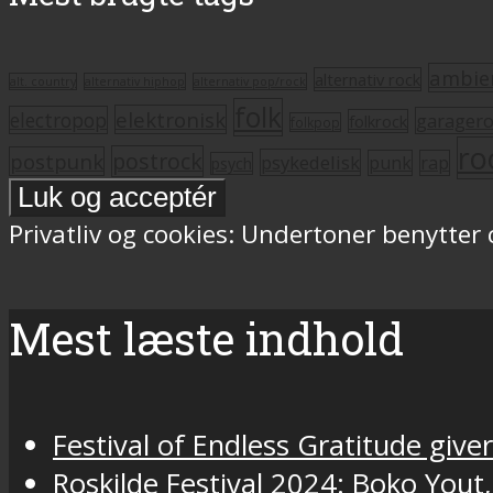
ambie
alternativ rock
alt. country
alternativ hiphop
alternativ pop/rock
folk
elektronisk
electropop
garager
folkrock
folkpop
ro
postrock
postpunk
psykedelisk
punk
rap
psych
Privatliv og cookies: Undertoner benytter
Mest læste indhold
Festival of Endless Gratitude gi
Roskilde Festival 2024: Boko Yout