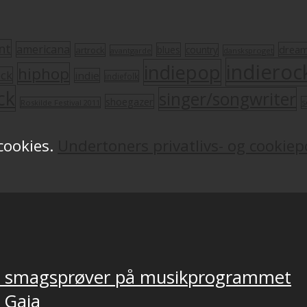
nt
americana
drea
blues
artrock
country
avantgarde
dansksproget
indieroc
indiepop
hiphop
ock
indie
indiefolk
ck
singer/songwriter
shoegazer
s
Roskilde Festival 2011
 cookies.
Undertoners privatlivs- og cookiepo
ver smagsprøver på musikprogrammet
, Gaia