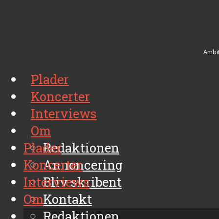
Ambit
Plader
Koncerter
Interviews
Om
Plader
Redaktionen
Koncerter
Annoncering
Interviews
Bliv skribent
Om
Kontakt
Arkiv
Redaktionen