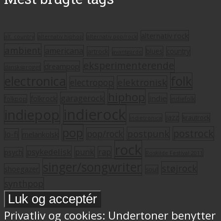
alternativ rock
alt. country
alternativ hiphop
alternativ pop/rock
ambient
americana
blues
artrock
country
avantgarde
eksperimenterende
dreampop
dansksproget
electronica
folk
elektronisk
electropop
hiphop
garagerock
folkrock
indie
folkpop
indiefolk
indierock
indiepop
jazz
krautrock
indietronica
pop
postrock
postpunk
pop/rock
lo-fi
melankolsk
rock
psykedelisk
punk
rap
psych
Roskilde Festival 2011
singer/songwriter
støjrock
shoegazer
soul
synthpop
Privatliv og cookies: Undertoner benytter