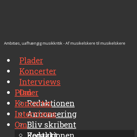
Ambitiøs, uafhængig musikkritik - Af musikelskere til musikelskere
Plader
Koncerter
Interviews
Plader
Om
Koncerter
Redaktionen
Interviews
Annoncering
Om
Bliv skribent
Kontakt
Redaktionen