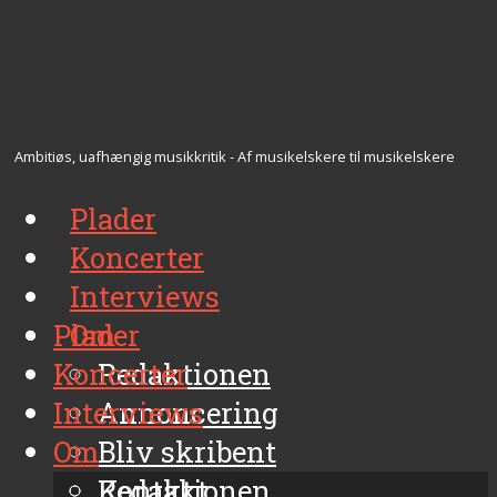
Ambitiøs, uafhængig musikkritik - Af musikelskere til musikelskere
Plader
Koncerter
Interviews
Plader
Om
Koncerter
Redaktionen
Interviews
Annoncering
Om
Bliv skribent
Kontakt
Redaktionen