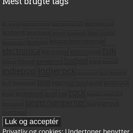
Mest brugte tags
alternativ rock
alt. country
alternativ hiphop
alternativ pop/rock
ambient
americana
blues
artrock
country
avantgarde
eksperimenterende
dreampop
dansksproget
electronica
folk
elektronisk
electropop
hiphop
garagerock
folkrock
indie
folkpop
indiefolk
indierock
indiepop
jazz
krautrock
indietronica
pop
postrock
postpunk
pop/rock
lo-fi
melankolsk
rock
psykedelisk
punk
rap
psych
Roskilde Festival 2011
singer/songwriter
støjrock
shoegazer
soul
synthpop
Privatliv og cookies: Undertoner benytter