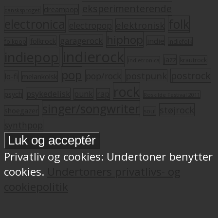
eksperimenterende
dreampop
dansksproget
electronica
folk
elektronisk
electropop
hiphop
garagerock
folkrock
indie
folkpop
indiefolk
indierock
indiepop
jazz
krautrock
indietronica
pop
postrock
postpunk
pop/rock
lo-fi
melankolsk
rock
psykedelisk
punk
rap
psych
Roskilde Festival 2011
singer/songwriter
støjrock
shoegazer
soul
synthpop
Privatliv og cookies: Undertoner benytter
cookies.
Undertoners privatlivs- og
cookiepolitik