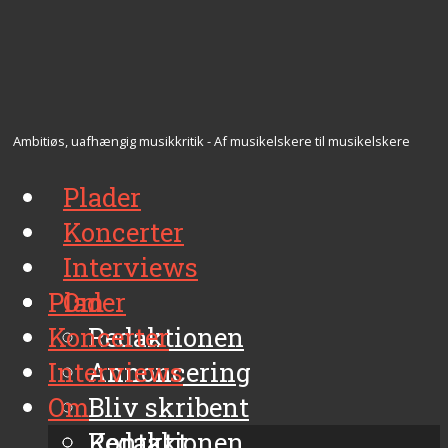
Ambitiøs, uafhængig musikkritik - Af musikelskere til musikelskere
Plader
Koncerter
Interviews
Plader
Om
Koncerter
Redaktionen
Interviews
Annoncering
Om
Bliv skribent
Kontakt
Redaktionen