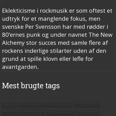
Eklekticisme i rockmusik er som oftest et
udtryk for et manglende fokus, men
svenske Per Svensson har med rødder i
80’ernes punk og under navnet The New
Alchemy stor succes med samle flere af
rockens inderlige stilarter uden af den
grund at spille klovn eller lefle for
avantgarden.
Mest brugte tags
alternativ rock
alt. country
alternativ hiphop
alternativ pop/rock
ambient
americana
blues
artrock
country
avantgarde