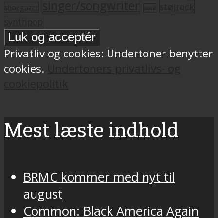
singer/songwriter
støjrock
shoegazer
soul
synthpop
Privatliv og cookies: Undertoner benytter
cookies.
Undertoners privatlivs- og
cookiepolitik
Mest læste indhold
BRMC kommer med nyt til
august
Common: Black America Again