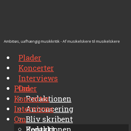
Ambitiøs, uafhængig musikkritik - Af musikelskere til musikelskere
Plader
Koncerter
Interviews
Plader
Om
Koncerter
Redaktionen
Interviews
Annoncering
Om
Bliv skribent
Kontakt
Redaktionen