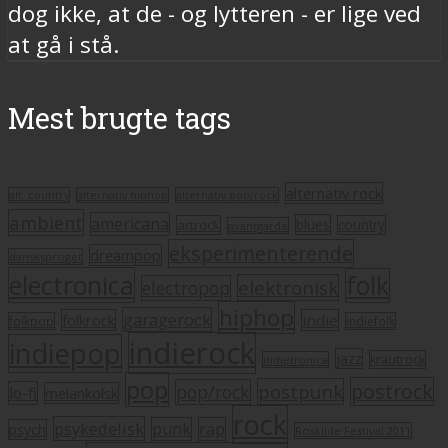
dog ikke, at de - og lytteren - er lige ved
at gå i stå.
Mest brugte tags
alternativ rock
alt. country
alternativ hiphop
alternativ pop/rock
ambient
americana
blues
artrock
country
avantgarde
eksperimenterende
dreampop
dansksproget
electronica
folk
elektronisk
electropop
hiphop
garagerock
folkrock
indie
folkpop
indiefolk
indierock
indiepop
jazz
krautrock
indietronica
pop
postrock
postpunk
pop/rock
lo-fi
melankolsk
rock
psykedelisk
punk
rap
psych
Roskilde Festival 2011