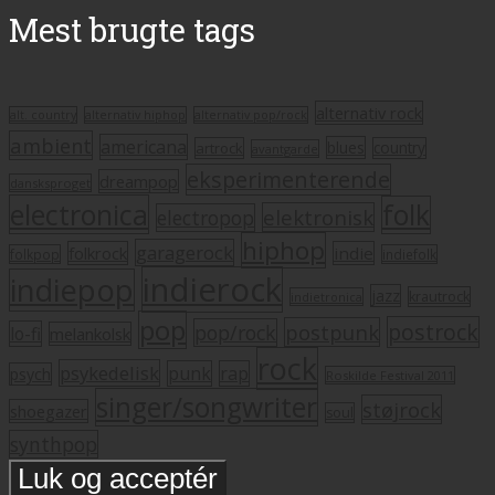
Mest brugte tags
alternativ rock
alt. country
alternativ hiphop
alternativ pop/rock
ambient
americana
blues
artrock
country
avantgarde
eksperimenterende
dreampop
dansksproget
electronica
folk
elektronisk
electropop
hiphop
garagerock
folkrock
indie
folkpop
indiefolk
indierock
indiepop
jazz
krautrock
indietronica
pop
postrock
postpunk
pop/rock
lo-fi
melankolsk
rock
psykedelisk
punk
rap
psych
Roskilde Festival 2011
singer/songwriter
støjrock
shoegazer
soul
synthpop