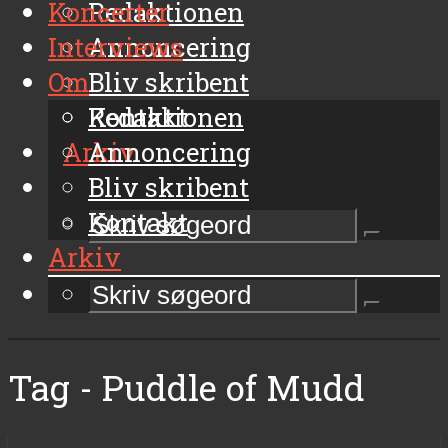
Koncerter
Redaktionen
Interviews
Annoncering
Om
Bliv skribent
Kontakt
Redaktionen
Arkiv
Annoncering
Bliv skribent
Kontakt
Arkiv
Tag - Puddle of Mudd