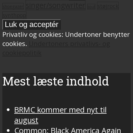
singer/songwriter
støjrock
shoegazer
soul
synthpop
Privatliv og cookies: Undertoner benytter
cookies.
Undertoners privatlivs- og
cookiepolitik
Mest læste indhold
BRMC kommer med nyt til
august
Common: Black America Again