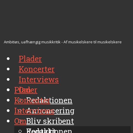
Ambitiøs, uafhængig musikkritik - Af musikelskere til musikelskere
Plader
Koncerter
Interviews
Plader
Om
Koncerter
Redaktionen
Interviews
Annoncering
Om
Bliv skribent
Kontakt
Redaktionen