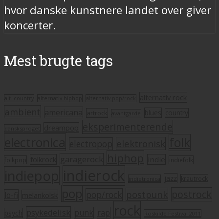
hvor danske kunstnere landet over giver
koncerter.
Mest brugte tags
alternativ rock
alt. country
alternativ hiphop
alternativ pop/rock
ambient
americana
blues
artrock
country
avantgarde
eksperimenterende
dreampop
dansksproget
electronica
folk
elektronisk
electropop
hiphop
garagerock
folkrock
indie
folkpop
indiefolk
indierock
indiepop
jazz
krautrock
indietronica
pop
postrock
postpunk
pop/rock
lo-fi
melankolsk
rock
psykedelisk
punk
rap
psych
Roskilde Festival 2011