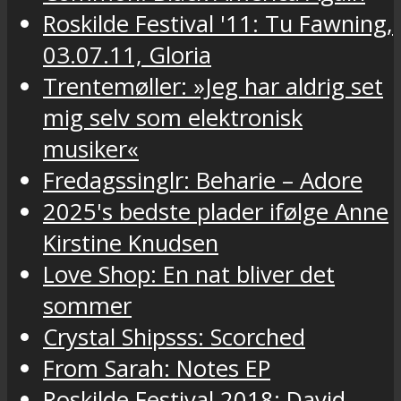
Roskilde Festival '11: Tu Fawning,
03.07.11, Gloria
Trentemøller: »Jeg har aldrig set
mig selv som elektronisk
musiker«
Fredagssinglr: Beharie – Adore
2025's bedste plader ifølge Anne
Kirstine Knudsen
Love Shop: En nat bliver det
sommer
Crystal Shipsss: Scorched
From Sarah: Notes EP
Roskilde Festival 2018: David