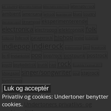
alternativ rock
alt. country
alternativ hiphop
alternativ pop/rock
ambient
americana
blues
artrock
country
avantgarde
eksperimenterende
dreampop
dansksproget
electronica
folk
elektronisk
electropop
hiphop
garagerock
folkrock
indie
folkpop
indiefolk
indierock
indiepop
jazz
krautrock
indietronica
pop
postrock
postpunk
pop/rock
lo-fi
melankolsk
rock
psykedelisk
punk
rap
psych
Roskilde Festival 2011
singer/songwriter
støjrock
shoegazer
soul
synthpop
Privatliv og cookies: Undertoner benytter
cookies.
Undertoners privatlivs- og