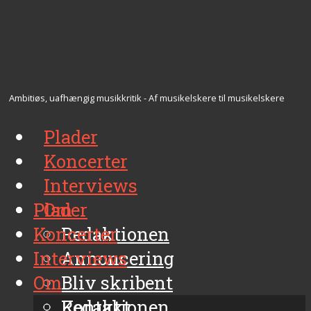
Ambitiøs, uafhængig musikkritik - Af musikelskere til musikelskere
Plader
Koncerter
Interviews
Plader
Om
Koncerter
Redaktionen
Interviews
Annoncering
Om
Bliv skribent
Kontakt
Redaktionen