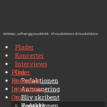
Ambitiøs, uafhængig musikkritik - Af musikelskere til musikelskere
Plader
Koncerter
Interviews
Plader
Om
Koncerter
Redaktionen
Interviews
Annoncering
Om
Bliv skribent
Kontakt
Redaktionen