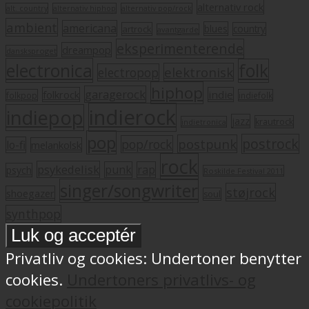
alternativ rock
alt. country
alternativ hiphop
alternativ pop/rock
ambient
americana
blues
artrock
country
avantgarde
eksperimenterende
dreampop
dansksproget
electronica
folk
elektronisk
electropop
hiphop
garagerock
folkrock
indie
folkpop
indiefolk
indierock
indiepop
jazz
krautrock
indietronica
pop
postrock
postpunk
pop/rock
lo-fi
melankolsk
rock
psykedelisk
punk
rap
psych
Roskilde Festival 2011
singer/songwriter
støjrock
shoegazer
soul
synthpop
Privatliv og cookies: Undertoner benytter
cookies.
Undertoners privatlivs- og
cookiepolitik