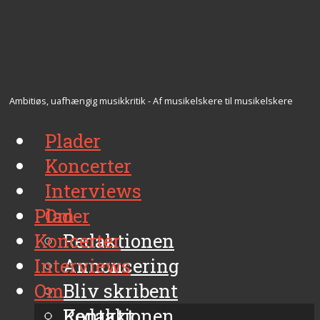
Ambitiøs, uafhængig musikkritik - Af musikelskere til musikelskere
Plader
Koncerter
Interviews
Plader
Om
Koncerter
Redaktionen
Interviews
Annoncering
Om
Bliv skribent
Kontakt
Redaktionen