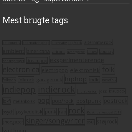
Mest brugte tags
alternativ rock
alt. country
alternativ hiphop
alternativ pop/rock
ambient
americana
blues
artrock
country
avantgarde
eksperimenterende
dreampop
dansksproget
electronica
folk
elektronisk
electropop
hiphop
garagerock
folkrock
indie
folkpop
indiefolk
indierock
indiepop
jazz
krautrock
indietronica
pop
postrock
postpunk
pop/rock
lo-fi
melankolsk
rock
psykedelisk
punk
rap
psych
Roskilde Festival 2011
singer/songwriter
støjrock
shoegazer
soul
synthpop