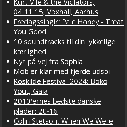
Kurt Vile & the Violators,
04.11.15, Voxhall, Aarhus
Fredagssinglr: Pale Honey - Treat
You Good
10 soundtracks til din lykkelige
kærlighed
Nyt på vej fra Sophia
Mob er klar med fjerde udspil
Roskilde Festival 2024: Boko
Yout, Gaia
2010'ernes bedste danske
plader: 20-16
Colin Stetson: When We Were