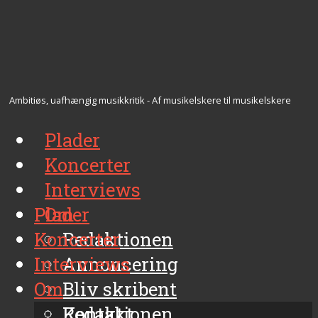
Ambitiøs, uafhængig musikkritik - Af musikelskere til musikelskere
Plader
Koncerter
Interviews
Plader
Om
Koncerter
Redaktionen
Interviews
Annoncering
Om
Bliv skribent
Kontakt
Redaktionen