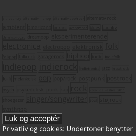
alternativ rock
alt. country
alternativ hiphop
alternativ pop/rock
ambient
americana
blues
artrock
country
avantgarde
eksperimenterende
dreampop
dansksproget
electronica
folk
elektronisk
electropop
hiphop
garagerock
folkrock
indie
folkpop
indiefolk
indierock
indiepop
jazz
krautrock
indietronica
pop
postrock
postpunk
pop/rock
lo-fi
melankolsk
rock
psykedelisk
punk
rap
psych
Roskilde Festival 2011
singer/songwriter
støjrock
shoegazer
soul
synthpop
Privatliv og cookies: Undertoner benytter