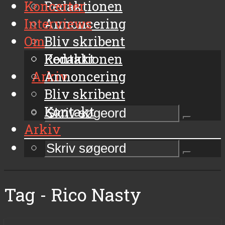
Koncerter
Redaktionen
Interviews
Annoncering
Om
Bliv skribent
Kontakt
Redaktionen
Arkiv
Annoncering
Bliv skribent
Kontakt
Arkiv
Tag - Rico Nasty