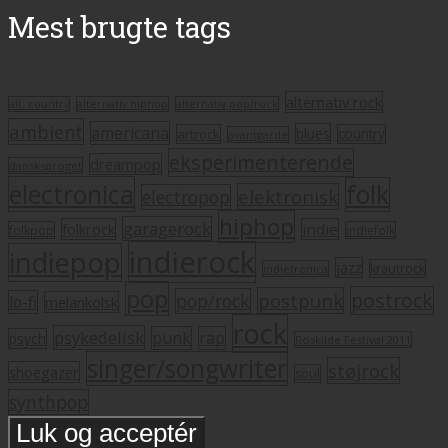
Mest brugte tags
alternativ rock
alt. country
alternativ hiphop
alternativ pop/rock
ambient
americana
blues
artrock
country
avantgarde
eksperimenterende
dreampop
dansksproget
electronica
folk
elektronisk
electropop
hiphop
garagerock
folkrock
indie
folkpop
indiefolk
indierock
indiepop
jazz
krautrock
indietronica
pop
postrock
postpunk
pop/rock
lo-fi
melankolsk
rock
psykedelisk
punk
rap
psych
Roskilde Festival 2011
singer/songwriter
støjrock
shoegazer
soul
synthpop