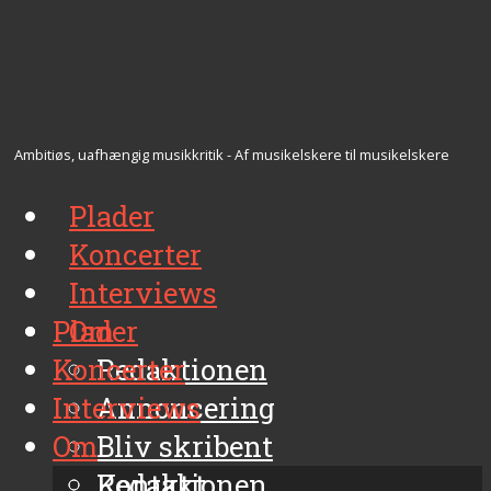
Ambitiøs, uafhængig musikkritik - Af musikelskere til musikelskere
Plader
Koncerter
Interviews
Plader
Om
Koncerter
Redaktionen
Interviews
Annoncering
Om
Bliv skribent
Kontakt
Redaktionen