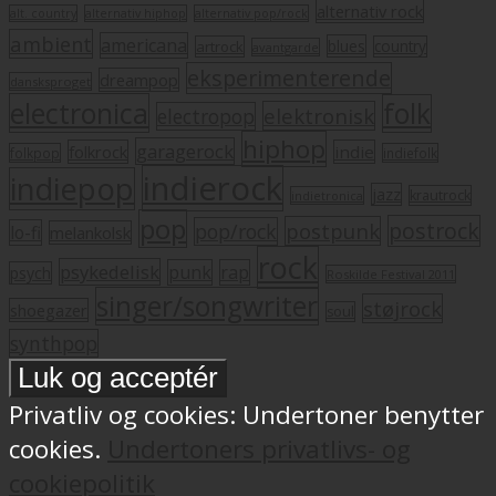
alternativ rock
alt. country
alternativ hiphop
alternativ pop/rock
ambient
americana
blues
artrock
country
avantgarde
eksperimenterende
dreampop
dansksproget
electronica
folk
elektronisk
electropop
hiphop
garagerock
folkrock
indie
folkpop
indiefolk
indierock
indiepop
jazz
krautrock
indietronica
pop
postrock
postpunk
pop/rock
lo-fi
melankolsk
rock
psykedelisk
punk
rap
psych
Roskilde Festival 2011
singer/songwriter
støjrock
shoegazer
soul
synthpop
Privatliv og cookies: Undertoner benytter
cookies.
Undertoners privatlivs- og
cookiepolitik