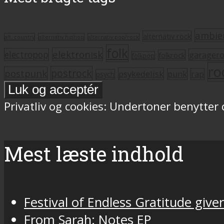
ambie
alternativ rock
alt. country
alternativ hiphop
alternativ pop/rock
folk
elektronisk
electropop
garager
folkrock
folkpop
ro
postrock
postpunk
psykedelisk
punk
rap
psych
Privatliv og cookies: Undertoner benytter
Mest læste indhold
Festival of Endless Gratitude gi
From Sarah: Notes EP