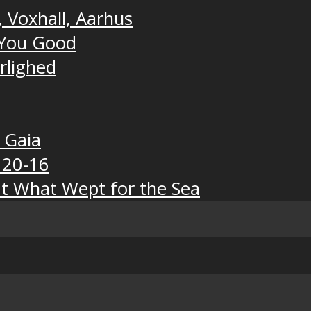
, Voxhall, Aarhus
t You Good
ærlighed
, Gaia
 20-16
t What Wept for the Sea