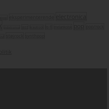
electronica
eksperimenterende
mpop
k
pop
pop/rock
lo-fi
melankolsk
jazz
krautrock
indietronica
støjrock
synthpop
oul
litik