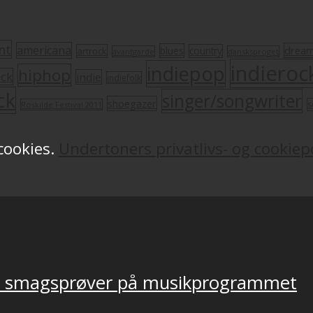
nt
americana
drea
blues
artrock
country
avantgarde
dansksproget
indieroc
indiepop
hiphop
ock
indie
indiefolk
ck
singer/songwriter
shoegazer
s
Roskilde Festival 2011
 cookies.
Undertoners privatlivs- og cookiepo
ver smagsprøver på musikprogrammet