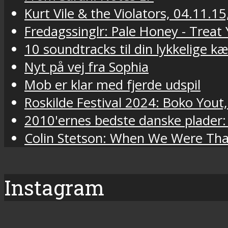
Kurt Vile & the Violators, 04.11.15
Fredagssinglr: Pale Honey - Trea
10 soundtracks til din lykkelige k
Nyt på vej fra Sophia
Mob er klar med fjerde udspil
Roskilde Festival 2024: Boko Yout
2010'ernes bedste danske plader:
Colin Stetson: When We Were Tha
Instagram