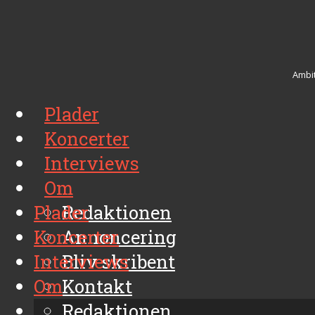
Ambit
Plader
Koncerter
Interviews
Om
Plader
Redaktionen
Koncerter
Annoncering
Interviews
Bliv skribent
Om
Kontakt
Arkiv
Redaktionen