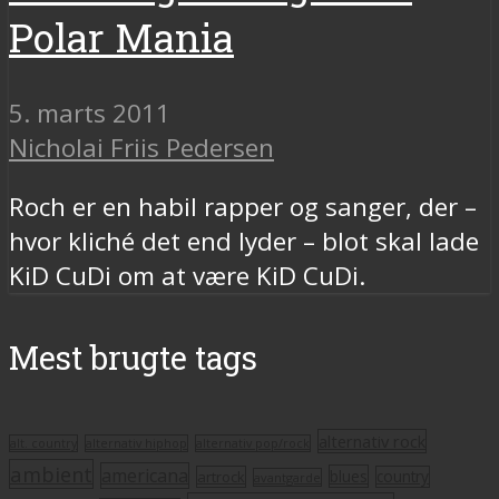
Polar Mania
5. marts 2011
Nicholai Friis Pedersen
Roch er en habil rapper og sanger, der –
hvor kliché det end lyder – blot skal lade
KiD CuDi om at være KiD CuDi.
Mest brugte tags
alternativ rock
alt. country
alternativ hiphop
alternativ pop/rock
ambient
americana
blues
artrock
country
avantgarde