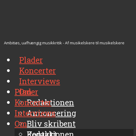
Ambitiøs, uafhængig musikkritik - Af musikelskere til musikelskere
Plader
Koncerter
Interviews
Plader
Om
Koncerter
Redaktionen
Interviews
Annoncering
Om
Bliv skribent
Kontakt
Redaktionen