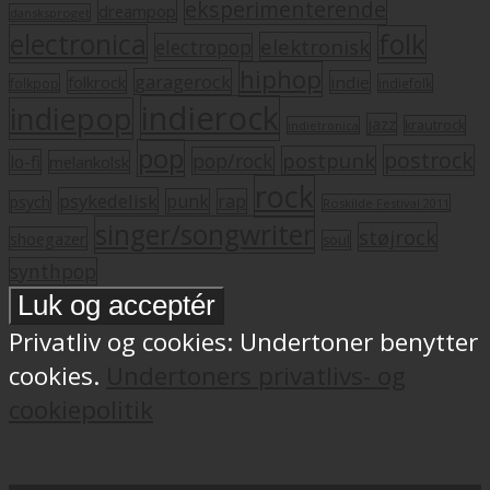
eksperimenterende
dreampop
dansksproget
electronica
folk
elektronisk
electropop
hiphop
garagerock
folkrock
indie
folkpop
indiefolk
indierock
indiepop
jazz
krautrock
indietronica
pop
postrock
postpunk
pop/rock
lo-fi
melankolsk
rock
psykedelisk
punk
rap
psych
Roskilde Festival 2011
singer/songwriter
støjrock
shoegazer
soul
synthpop
Privatliv og cookies: Undertoner benytter
cookies.
Undertoners privatlivs- og
cookiepolitik