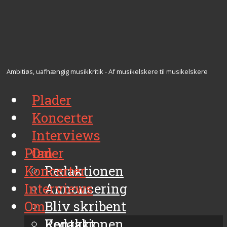
Ambitiøs, uafhængig musikkritik - Af musikelskere til musikelskere
Plader
Koncerter
Interviews
Plader
Om
Koncerter
Redaktionen
Interviews
Annoncering
Om
Bliv skribent
Kontakt
Redaktionen