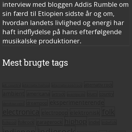
interview med bloggen Addis Rumble om
sin færd til Etiopien sidste år og om,
hvordan landets livlighed og energi har
haft indflydelse på hans efterfølgende
musikalske produktioner.
Mest brugte tags
alternativ rock
alt. country
alternativ hiphop
alternativ pop/rock
ambient
americana
blues
artrock
country
avantgarde
eksperimenterende
dreampop
dansksproget
electronica
folk
elektronisk
electropop
hiphop
garagerock
folkrock
indie
folkpop
indiefolk
indierock
indiepop