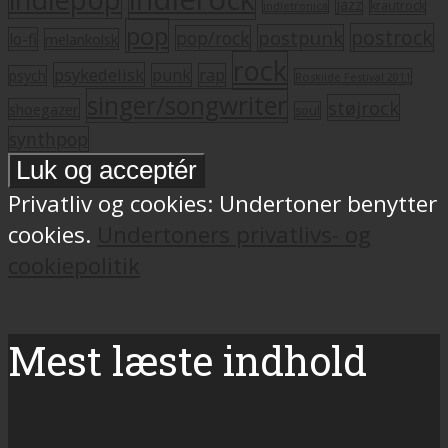
jazz
krautrock
indietronica
pop
postrock
postpunk
pop/rock
lo-fi
melankolsk
rock
psykedelisk
punk
rap
psych
Roskilde Festival 2011
singer/songwriter
støjrock
shoegazer
soul
synthpop
Privatliv og cookies: Undertoner benytter
cookies.
Undertoners privatlivs- og
cookiepolitik
Mest læste indhold