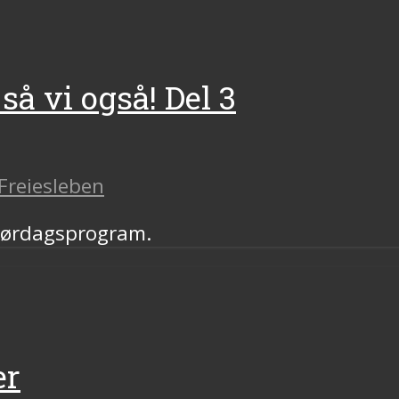
så vi også! Del 3
Freiesleben
 lørdagsprogram.
er