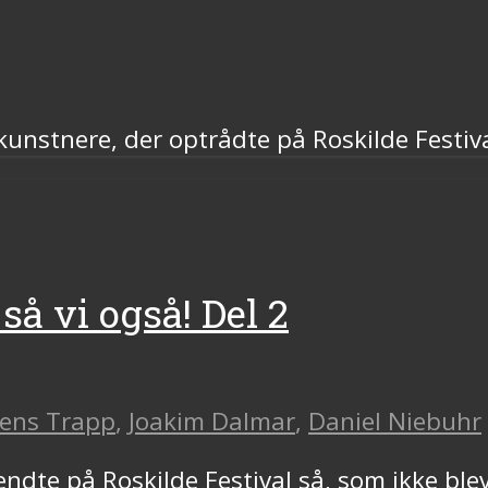
a kunstnere, der optrådte på Roskilde Fest
så vi også! Del 2
Jens Trapp
,
Joakim Dalmar
,
Daniel Niebuhr
dte på Roskilde Festival så, som ikke ble