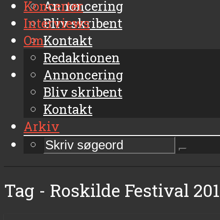
Koncerter
Annoncering
Interviews
Bliv skribent
Om
Kontakt
Arkiv
Redaktionen
Annoncering
Bliv skribent
Kontakt
Arkiv
Tag - Roskilde Festival 20