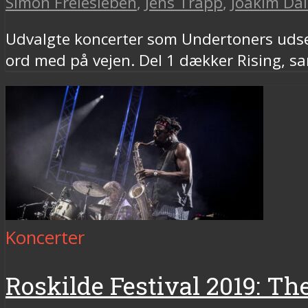
Simon Freiesleben
,
Jens Trapp
,
Joakim Da
Udvalgte koncerter som Undertoners udsen
ord med på vejen. Del 1 dækker Rising, 
Koncerter
Roskilde Festival 2019: Th