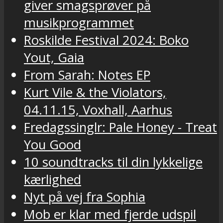
giver smagsprøver på
musikprogrammet
Roskilde Festival 2024: Boko
Yout, Gaia
From Sarah: Notes EP
Kurt Vile & the Violators,
04.11.15, Voxhall, Aarhus
Fredagssinglr: Pale Honey - Treat
You Good
10 soundtracks til din lykkelige
kærlighed
Nyt på vej fra Sophia
Mob er klar med fjerde udspil