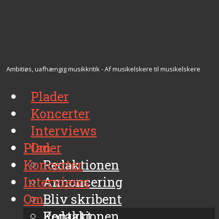
Ambitiøs, uafhængig musikkritik - Af musikelskere til musikelskere
Plader
Koncerter
Interviews
Plader
Om
Koncerter
Redaktionen
Interviews
Annoncering
Om
Bliv skribent
Kontakt
Redaktionen