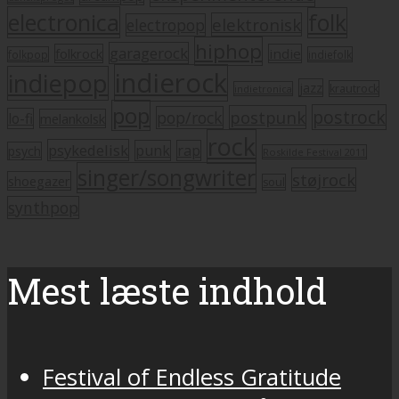
electronica
folk
elektronisk
electropop
hiphop
garagerock
folkrock
indie
folkpop
indiefolk
indierock
indiepop
jazz
krautrock
indietronica
pop
postrock
postpunk
pop/rock
lo-fi
melankolsk
rock
psykedelisk
punk
rap
psych
Roskilde Festival 2011
singer/songwriter
støjrock
shoegazer
soul
synthpop
Mest læste indhold
Festival of Endless Gratitude