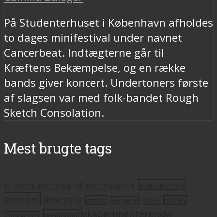
På Studenterhuset i København afholdes
to dages minifestival under navnet
Cancerbeat. Indtægterne går til
Kræftens Bekæmpelse, og en række
bands giver koncert. Undertoners første
af slagsen var med folk-bandet Rough
Sketch Consolation.
Mest brugte tags
alternativ rock
alt. country
alternativ hiphop
alternativ pop/rock
ambient
americana
blues
artrock
country
avantgarde
eksperimenterende
dreampop
dansksproget