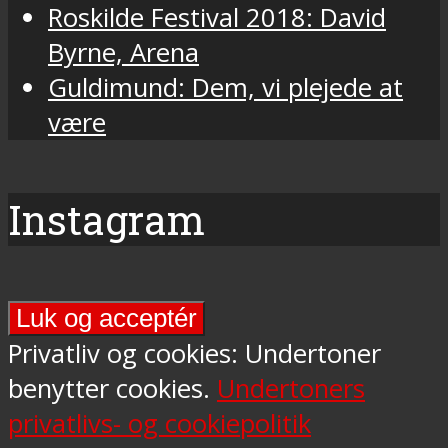
Roskilde Festival 2018: David
Byrne, Arena
Guldimund: Dem, vi plejede at
være
Instagram
Final
Days-
Privatliv og cookies: Undertoner
programmet
benytter cookies.
Undertoners
på
privatlivs- og cookiepolitik