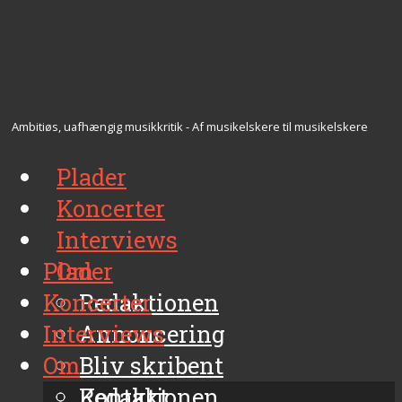
Ambitiøs, uafhængig musikkritik - Af musikelskere til musikelskere
Plader
Koncerter
Interviews
Plader
Om
Koncerter
Redaktionen
Interviews
Annoncering
Om
Bliv skribent
Kontakt
Redaktionen