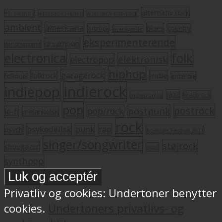
alternativ rock
alt. country
alternativ hiphop
alternativ pop/rock
ambient
americana
blues
artrock
country
avantgarde
eksperimenterende
dreampop
dansksproget
electronica
folk
elektronisk
electropop
hiphop
garagerock
folkrock
indie
folkpop
indiefolk
indierock
indiepop
jazz
krautrock
indietronica
pop
postrock
postpunk
pop/rock
lo-fi
melankolsk
rock
psykedelisk
punk
rap
psych
Roskilde Festival 2011
singer/songwriter
støjrock
shoegazer
soul
synthpop
Privatliv og cookies: Undertoner benytter
cookies.
Undertoners privatlivs- og