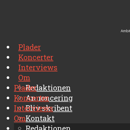
Ambit
Plader
Koncerter
Interviews
Om
Plader
Redaktionen
Koncerter
Annoncering
Interviews
Bliv skribent
Om
Kontakt
Arkiv
Redaktionen