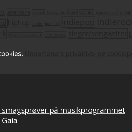
nt
americana
drea
blues
artrock
country
avantgarde
dansksproget
indieroc
indiepop
hiphop
ock
indie
indiefolk
ck
singer/songwriter
shoegazer
s
Roskilde Festival 2011
 cookies.
Undertoners privatlivs- og cookiepo
ver smagsprøver på musikprogrammet
, Gaia