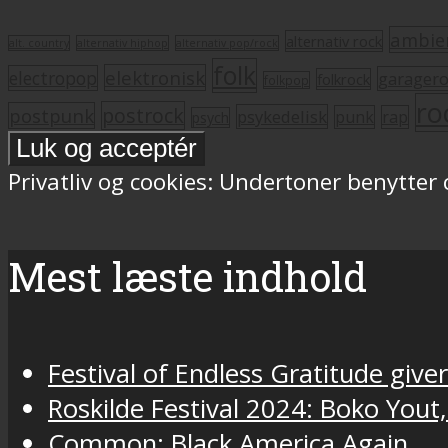
ambie
alternativ rock
alt. country
alternativ hiphop
alternativ pop/rock
folk
elektronisk
electropop
garager
folkrock
folkpop
ro
postrock
postpunk
psykedelisk
punk
rap
psych
Privatliv og cookies: Undertoner benytter
Mest læste indhold
Festival of Endless Gratitude gi
Roskilde Festival 2024: Boko Yout
Common: Black America Again