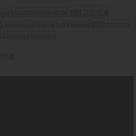
electronica
eksperimenterende
mpop
k
pop
pop/rock
lo-fi
melankolsk
jazz
krautrock
indietronica
støjrock
synthpop
oul
litik