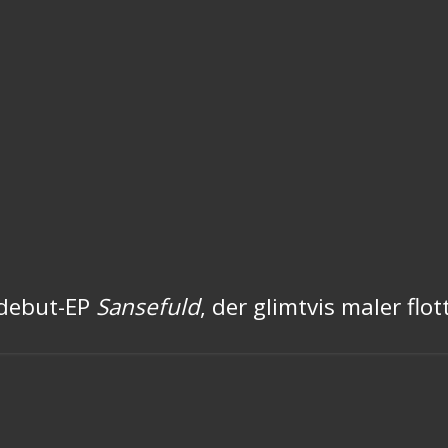
 debut-EP
Sansefuld
, der glimtvis maler fl