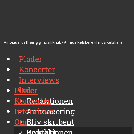
Ambitiøs, uafhængig musikkritik - Af musikelskere til musikelskere
Plader
Koncerter
Interviews
Plader
Om
Koncerter
Redaktionen
Interviews
Annoncering
Om
Bliv skribent
Kontakt
Redaktionen