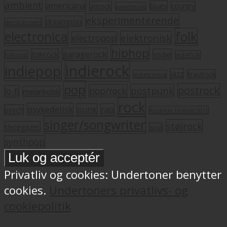
ambient
americana
blues
artrock
country
avantgarde
eksperimenterende
dreampop
dansksproget
electronica
folk
elektronisk
electropop
hiphop
garagerock
folkrock
indie
folkpop
indiefolk
indierock
indiepop
jazz
krautrock
indietronica
pop
postrock
postpunk
pop/rock
lo-fi
melankolsk
rock
psykedelisk
punk
rap
psych
Roskilde Festival 2011
singer/songwriter
støjrock
shoegazer
soul
synthpop
Privatliv og cookies: Undertoner benytter
cookies.
Undertoners privatlivs- og
cookiepolitik