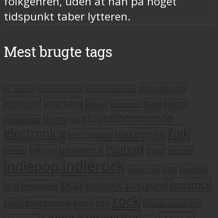
folkgenren, uden at han på noget
tidspunkt taber lytteren.
Mest brugte tags
alternativ rock
alt. country
alternativ hiphop
alternativ pop/rock
ambient
americana
blues
artrock
country
avantgarde
eksperimenterende
dreampop
dansksproget
electronica
folk
elektronisk
electropop
hiphop
garagerock
folkrock
indie
folkpop
indiefolk
indierock
indiepop
jazz
krautrock
indietronica
pop
postrock
postpunk
pop/rock
lo-fi
melankolsk
rock
psykedelisk
punk
rap
psych
Roskilde Festival 2011
singer/songwriter