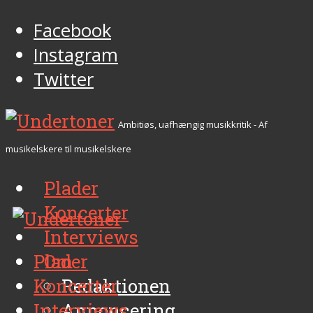
Facebook
Instagram
Twitter
Ambitiøs, uafhængig musikkritik - Af
musikelskere til musikelskere
Plader
Koncerter
Interviews
Plader
Om
Koncerter
Redaktionen
Interviews
Annoncering