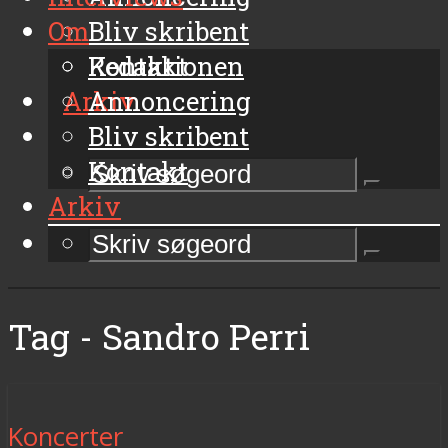
Om
Bliv skribent
Kontakt
Redaktionen
Arkiv
Annoncering
Bliv skribent
Kontakt
Arkiv
Tag - Sandro Perri
Koncerter