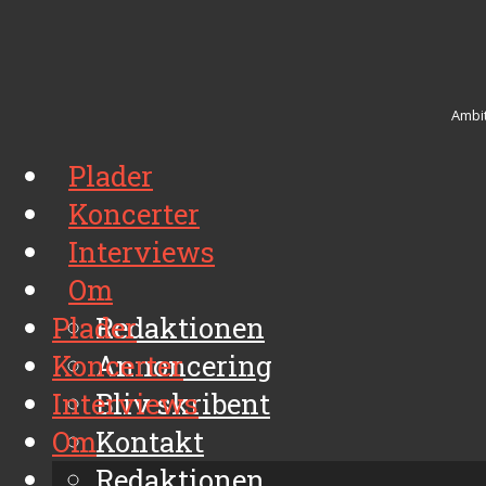
Ambit
Plader
Koncerter
Interviews
Om
Plader
Redaktionen
Koncerter
Annoncering
Interviews
Bliv skribent
Om
Kontakt
Arkiv
Redaktionen