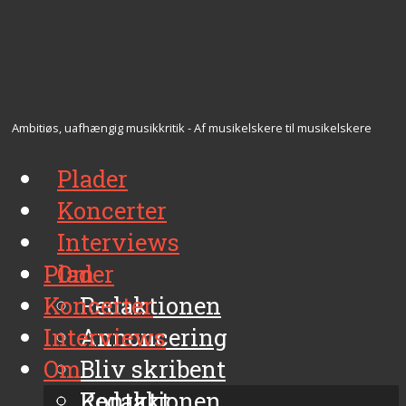
Ambitiøs, uafhængig musikkritik - Af musikelskere til musikelskere
Plader
Koncerter
Interviews
Plader
Om
Koncerter
Redaktionen
Interviews
Annoncering
Om
Bliv skribent
Kontakt
Redaktionen