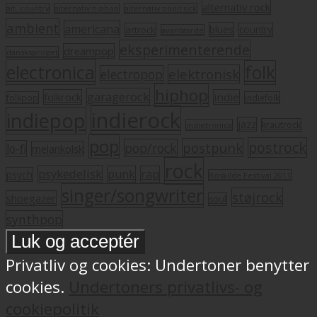
alternativ rock
alt. country
alternativ hiphop
alternativ pop/rock
ambient
americana
blues
artrock
country
avantgarde
eksperimenterende
dreampop
dansksproget
electronica
folk
elektronisk
electropop
hiphop
garagerock
folkrock
indie
folkpop
indiefolk
indierock
indiepop
jazz
krautrock
indietronica
pop
postrock
postpunk
pop/rock
lo-fi
melankolsk
rock
psykedelisk
punk
rap
psych
Roskilde Festival 2011
singer/songwriter
støjrock
shoegazer
soul
synthpop
Privatliv og cookies: Undertoner benytter
cookies.
Undertoners privatlivs- og
cookiepolitik