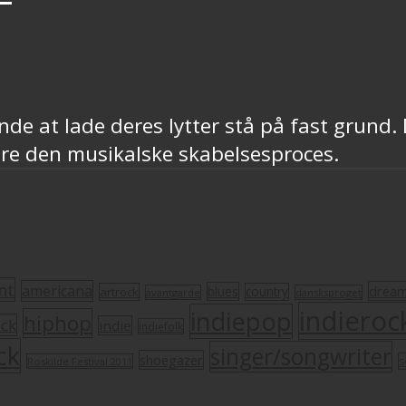
inde at lade deres lytter stå på fast grund
re den musikalske skabelsesproces.
nt
americana
drea
blues
artrock
country
avantgarde
dansksproget
indieroc
indiepop
hiphop
ock
indie
indiefolk
ck
singer/songwriter
shoegazer
s
Roskilde Festival 2011