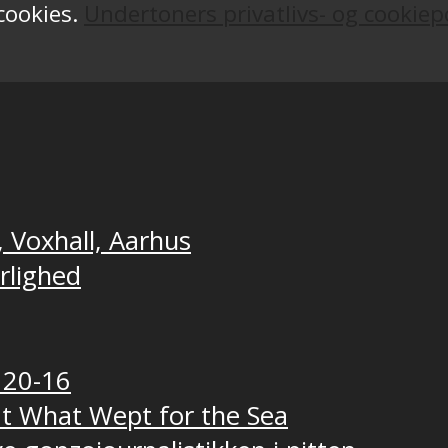
 cookies.
Undertoners privatlivs- og cookiepo
, Voxhall, Aarhus
ærlighed
 20-16
t What Wept for the Sea