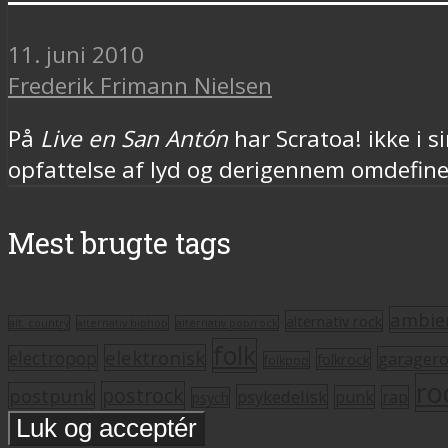
11. juni 2010
Frederik Frimann Nielsen
På
Live en San Antón
har Scratoa! ikke i s
opfattelse af lyd og derigennem omdefine
Mest brugte tags
ambie
alternativ rock
alt. country
alternativ hiphop
alternativ pop/rock
folk
elektronisk
electropop
garager
folkrock
folkpop
ro
postrock
postpunk
psykedelisk
punk
rap
psych