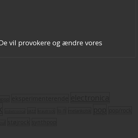
. De vil provokere og ændre vores
electronica
eksperimenterende
mpop
k
pop
pop/rock
lo-fi
melankolsk
jazz
krautrock
indietronica
støjrock
synthpop
oul