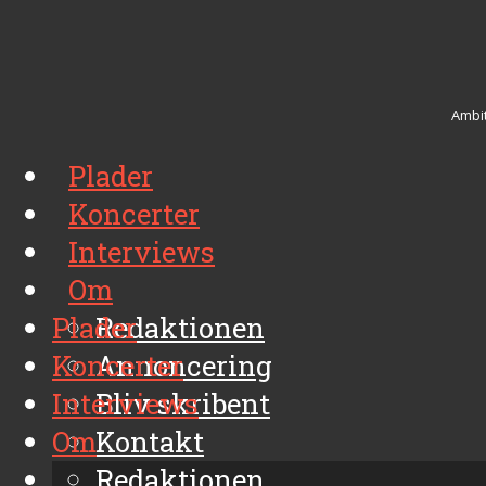
Ambit
Plader
Koncerter
Interviews
Om
Plader
Redaktionen
Koncerter
Annoncering
Interviews
Bliv skribent
Om
Kontakt
Arkiv
Redaktionen