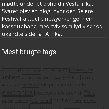
mødte under et ophold i Vestafrika.
Svaret blev en blog, hvor den Sejerø
Festival-aktuelle newyorker gennem
kassettebånd med tvivlsom lyd viser os
ukendte sider af Afrika.
Mest brugte tags
alternativ rock
alt. country
alternativ hiphop
alternativ pop/rock
ambient
americana
blues
artrock
country
avantgarde
eksperimenterende
dreampop
dansksproget
electronica
folk
elektronisk
electropop
hiphop
garagerock
folkrock
indie
folkpop
indiefolk
indierock
indiepop