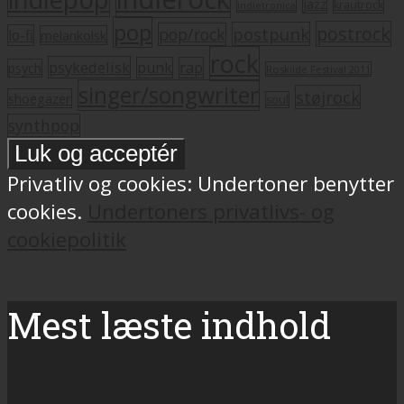
jazz
krautrock
indietronica
pop
postrock
postpunk
pop/rock
lo-fi
melankolsk
rock
psykedelisk
punk
rap
psych
Roskilde Festival 2011
singer/songwriter
støjrock
shoegazer
soul
synthpop
Privatliv og cookies: Undertoner benytter
cookies.
Undertoners privatlivs- og
cookiepolitik
Mest læste indhold