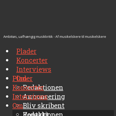
Ambitiøs, uafhængig musikkritik - Af musikelskere til musikelskere
Plader
Koncerter
Interviews
Plader
Om
Koncerter
Redaktionen
Interviews
Annoncering
Om
Bliv skribent
Kontakt
Redaktionen