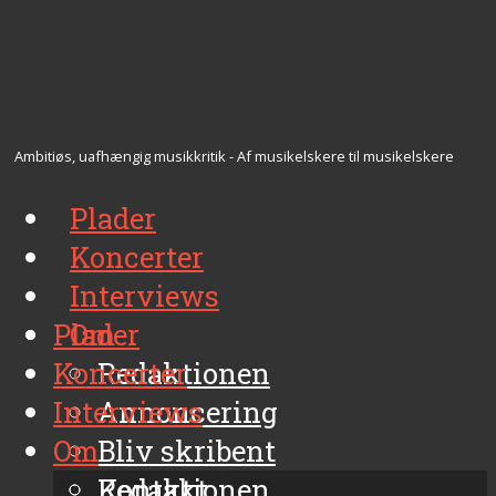
Ambitiøs, uafhængig musikkritik - Af musikelskere til musikelskere
Plader
Koncerter
Interviews
Plader
Om
Koncerter
Redaktionen
Interviews
Annoncering
Om
Bliv skribent
Kontakt
Redaktionen