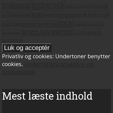
indierock
indiepop
jazz
krautrock
indietronica
pop
postrock
postpunk
pop/rock
lo-fi
melankolsk
rock
psykedelisk
punk
rap
psych
Roskilde Festival 2011
singer/songwriter
støjrock
shoegazer
soul
synthpop
Privatliv og cookies: Undertoner benytter
cookies.
Undertoners privatlivs- og
cookiepolitik
Mest læste indhold