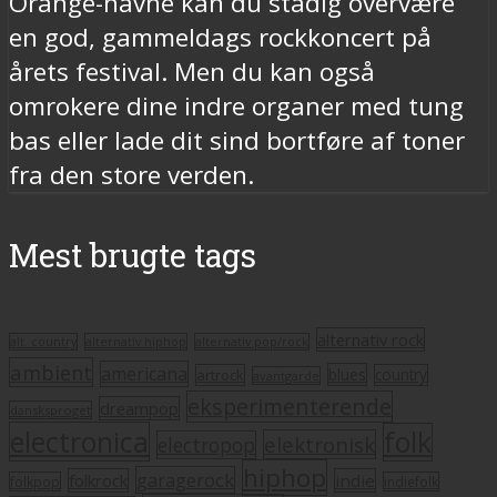
Orange-navne kan du stadig overvære
en god, gammeldags rockkoncert på
årets festival. Men du kan også
omrokere dine indre organer med tung
bas eller lade dit sind bortføre af toner
fra den store verden.
Mest brugte tags
alternativ rock
alt. country
alternativ hiphop
alternativ pop/rock
ambient
americana
blues
artrock
country
avantgarde
eksperimenterende
dreampop
dansksproget
electronica
folk
elektronisk
electropop
hiphop
garagerock
folkrock
indie
folkpop
indiefolk