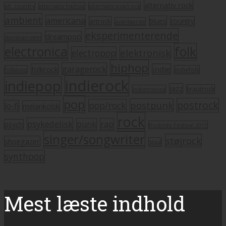
alternativ rock
alt. country
alternativ hiphop
alternativ pop/rock
ambient
americana
blues
artrock
country
avantgarde
eksperimenterende
dreampop
dansksproget
electronica
folk
elektronisk
electropop
hiphop
garagerock
folkrock
indie
folkpop
indiefolk
indierock
indiepop
jazz
krautrock
indietronica
pop
postrock
postpunk
pop/rock
lo-fi
melankolsk
rock
psykedelisk
punk
rap
psych
Roskilde Festival 2011
singer/songwriter
støjrock
shoegazer
soul
synthpop
Mest læste indhold