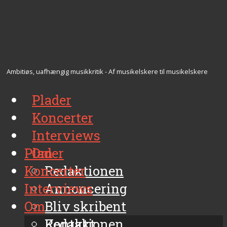
Ambitiøs, uafhængig musikkritik - Af musikelskere til musikelskere
Plader
Koncerter
Interviews
Plader
Om
Koncerter
Redaktionen
Interviews
Annoncering
Om
Bliv skribent
Kontakt
Redaktionen