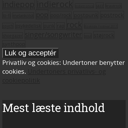
indierock
indiepop
jazz
krautrock
indietronica
pop
postrock
postpunk
pop/rock
lo-fi
melankolsk
rock
psykedelisk
punk
rap
psych
Roskilde Festival 2011
singer/songwriter
støjrock
shoegazer
soul
synthpop
Privatliv og cookies: Undertoner benytter
cookies.
Undertoners privatlivs- og
cookiepolitik
Mest læste indhold