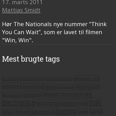
17. marts 2011
Mattias Smidt
Hør The Nationals nye nummer “Think
You Can Wait”, som er lavet til filmen
"Win, Win".
Mest brugte tags
alternativ rock
alt. country
alternativ hiphop
alternativ pop/rock
ambient
americana
blues
artrock
country
avantgarde
eksperimenterende
dreampop
dansksproget
electronica
folk
elektronisk
electropop
hiphop
garagerock
folkrock
indie
folkpop
indiefolk