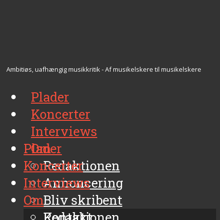
Ambitiøs, uafhængig musikkritik - Af musikelskere til musikelskere
Plader
Koncerter
Interviews
Plader
Om
Koncerter
Redaktionen
Interviews
Annoncering
Om
Bliv skribent
Kontakt
Redaktionen