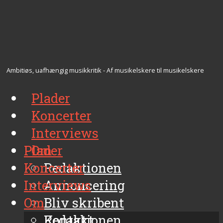
Ambitiøs, uafhængig musikkritik - Af musikelskere til musikelskere
Plader
Koncerter
Interviews
Plader
Om
Koncerter
Redaktionen
Interviews
Annoncering
Om
Bliv skribent
Kontakt
Redaktionen