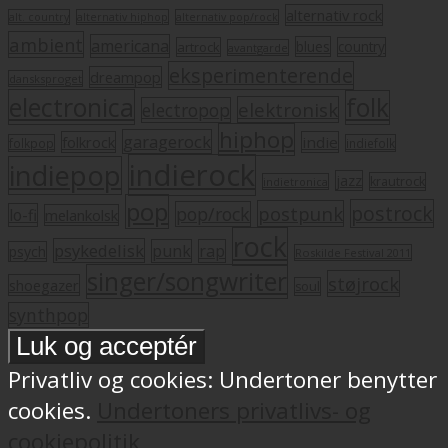
alternativ rock
alt. country
alternativ hiphop
alternativ pop/rock
ambient
americana
blues
artrock
country
avantgarde
eksperimenterende
dreampop
dansksproget
electronica
folk
elektronisk
electropop
hiphop
garagerock
folkrock
indie
folkpop
indiefolk
indierock
indiepop
jazz
krautrock
indietronica
pop
postrock
postpunk
pop/rock
lo-fi
melankolsk
rock
psykedelisk
punk
rap
psych
Roskilde Festival 2011
singer/songwriter
støjrock
shoegazer
soul
synthpop
Privatliv og cookies: Undertoner benytter
cookies.
Undertoners privatlivs- og
cookiepolitik